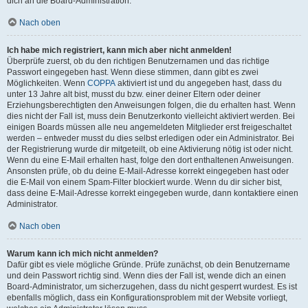
dich an die Board-Administration.
Nach oben
Ich habe mich registriert, kann mich aber nicht anmelden!
Überprüfe zuerst, ob du den richtigen Benutzernamen und das richtige
Passwort eingegeben hast. Wenn diese stimmen, dann gibt es zwei
Möglichkeiten. Wenn
COPPA
aktiviert ist und du angegeben hast, dass du
unter 13 Jahre alt bist, musst du bzw. einer deiner Eltern oder deiner
Erziehungsberechtigten den Anweisungen folgen, die du erhalten hast. Wenn
dies nicht der Fall ist, muss dein Benutzerkonto vielleicht aktiviert werden. Bei
einigen Boards müssen alle neu angemeldeten Mitglieder erst freigeschaltet
werden – entweder musst du dies selbst erledigen oder ein Administrator. Bei
der Registrierung wurde dir mitgeteilt, ob eine Aktivierung nötig ist oder nicht.
Wenn du eine E-Mail erhalten hast, folge den dort enthaltenen Anweisungen.
Ansonsten prüfe, ob du deine E-Mail-Adresse korrekt eingegeben hast oder
die E-Mail von einem Spam-Filter blockiert wurde. Wenn du dir sicher bist,
dass deine E-Mail-Adresse korrekt eingegeben wurde, dann kontaktiere einen
Administrator.
Nach oben
Warum kann ich mich nicht anmelden?
Dafür gibt es viele mögliche Gründe. Prüfe zunächst, ob dein Benutzername
und dein Passwort richtig sind. Wenn dies der Fall ist, wende dich an einen
Board-Administrator, um sicherzugehen, dass du nicht gesperrt wurdest. Es ist
ebenfalls möglich, dass ein Konfigurationsproblem mit der Website vorliegt,