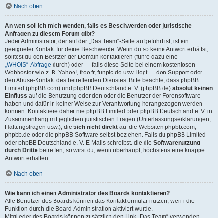
Nach oben
An wen soll ich mich wenden, falls es Beschwerden oder juristische
Anfragen zu diesem Forum gibt?
Jeder Administrator, der auf der „Das Team“-Seite aufgeführt ist, ist ein
geeigneter Kontakt für deine Beschwerde. Wenn du so keine Antwort erhältst,
solltest du den Besitzer der Domain kontaktieren (führe dazu eine
„WHOIS“-Abfrage
durch) oder — falls diese Seite bei einem kostenlosen
Webhoster wie z. B. Yahoo!, free.fr, funpic.de usw. liegt — den Support oder
den Abuse-Kontakt des betreffenden Dienstes. Bitte beachte, dass phpBB
Limited (phpBB.com) und phpBB Deutschland e. V. (phpBB.de)
absolut keinen
Einfluss
auf die Benutzung oder den oder die Benutzer der Forensoftware
haben und dafür in keiner Weise zur Verantwortung herangezogen werden
können. Kontaktiere daher nie phpBB Limited oder phpBB Deutschland e. V. in
Zusammenhang mit jeglichen juristischen Fragen (Unterlassungserklärungen,
Haftungsfragen usw.), die
sich nicht direkt
auf die Websiten phpbb.com,
phpbb.de oder die phpBB-Software selbst beziehen. Falls du phpBB Limited
oder phpBB Deutschland e. V. E-Mails schreibst, die die
Softwarenutzung
durch Dritte
betreffen, so wirst du, wenn überhaupt, höchstens eine knappe
Antwort erhalten.
Nach oben
Wie kann ich einen Administrator des Boards kontaktieren?
Alle Benutzer des Boards können das Kontaktformular nutzen, wenn die
Funktion durch die Board-Administration aktiviert wurde.
Mitglieder des Boards können zusätzlich den Link „Das Team“ verwenden.