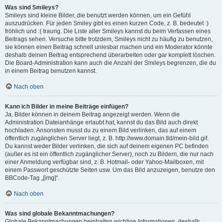
Was sind Smileys?
Smileys sind kleine Bilder, die benutzt werden können, um ein Gefühl
auszudrücken. Für jeden Smiley gibt es einen kurzen Code, z. B. bedeutet :)
fröhlich und :( traurig. Die Liste aller Smileys kannst du beim Verfassen eines
Beitrags sehen. Versuche bitte trotzdem, Smileys nicht zu häufig zu benutzen,
sie können einen Beitrag schnell unlesbar machen und ein Moderator könnte
deshalb deinen Beitrag entsprechend überarbeiten oder gar komplett löschen.
Die Board-Administration kann auch die Anzahl der Smileys begrenzen, die du
in einem Beitrag benutzen kannst.
Nach oben
Kann ich Bilder in meine Beiträge einfügen?
Ja, Bilder können in deinem Beitrag angezeigt werden. Wenn die
Administration Dateianhänge erlaubt hat, kannst du das Bild auch direkt
hochladen. Ansonsten musst du zu einem Bild verlinken, das auf einem
öffentlich zugänglichen Server liegt, z. B. http://www.domain.tld/mein-bild.gif.
Du kannst weder Bilder verlinken, die sich auf deinem eigenen PC befinden
(außer es ist ein öffentlich zugänglicher Server), noch zu Bildern, die nur nach
einer Anmeldung verfügbar sind, z. B. Hotmail- oder Yahoo-Mailboxen, mit
einem Passwort geschützte Seiten usw. Um das Bild anzuzeigen, benutze den
BBCode-Tag „[img]“.
Nach oben
Was sind globale Bekanntmachungen?
Globale Bekanntmachungen beinhalten wichtige Informationen, deshalb