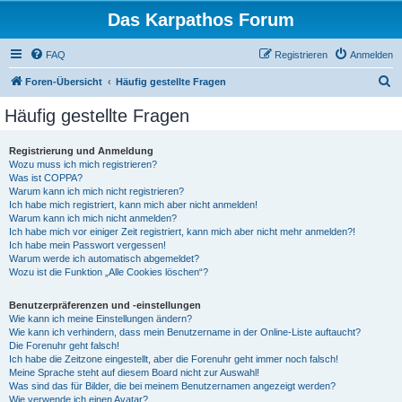
Das Karpathos Forum
FAQ
Registrieren
Anmelden
S
Foren-Übersicht
Häufig gestellte Fragen
u
Häufig gestellte Fragen
c
h
Registrierung und Anmeldung
Wozu muss ich mich registrieren?
e
Was ist COPPA?
Warum kann ich mich nicht registrieren?
Ich habe mich registriert, kann mich aber nicht anmelden!
Warum kann ich mich nicht anmelden?
Ich habe mich vor einiger Zeit registriert, kann mich aber nicht mehr anmelden?!
Ich habe mein Passwort vergessen!
Warum werde ich automatisch abgemeldet?
Wozu ist die Funktion „Alle Cookies löschen“?
Benutzerpräferenzen und -einstellungen
Wie kann ich meine Einstellungen ändern?
Wie kann ich verhindern, dass mein Benutzername in der Online-Liste auftaucht?
Die Forenuhr geht falsch!
Ich habe die Zeitzone eingestellt, aber die Forenuhr geht immer noch falsch!
Meine Sprache steht auf diesem Board nicht zur Auswahl!
Was sind das für Bilder, die bei meinem Benutzernamen angezeigt werden?
Wie verwende ich einen Avatar?