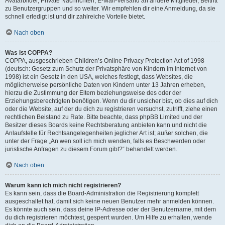
Avatarbilder, Private Nachrichten, E-Mail-Versand an andere Mitglieder, Beitritt
zu Benutzergruppen und so weiter. Wir empfehlen dir eine Anmeldung, da sie
schnell erledigt ist und dir zahlreiche Vorteile bietet.
Nach oben
Was ist COPPA?
COPPA, ausgeschrieben Children’s Online Privacy Protection Act of 1998
(deutsch: Gesetz zum Schutz der Privatsphäre von Kindern im Internet von
1998) ist ein Gesetz in den USA, welches festlegt, dass Websites, die
möglicherweise persönliche Daten von Kindern unter 13 Jahren erheben,
hierzu die Zustimmung der Eltern beziehungsweise des oder der
Erziehungsberechtigten benötigen. Wenn du dir unsicher bist, ob dies auf dich
oder die Website, auf der du dich zu registrieren versuchst, zutrifft, ziehe einen
rechtlichen Beistand zu Rate. Bitte beachte, dass phpBB Limited und der
Besitzer dieses Boards keine Rechtsberatung anbieten kann und nicht die
Anlaufstelle für Rechtsangelegenheiten jeglicher Art ist; außer solchen, die
unter der Frage „An wen soll ich mich wenden, falls es Beschwerden oder
juristische Anfragen zu diesem Forum gibt?“ behandelt werden.
Nach oben
Warum kann ich mich nicht registrieren?
Es kann sein, dass die Board-Administration die Registrierung komplett
ausgeschaltet hat, damit sich keine neuen Benutzer mehr anmelden können.
Es könnte auch sein, dass deine IP-Adresse oder der Benutzername, mit dem
du dich registrieren möchtest, gesperrt wurden. Um Hilfe zu erhalten, wende