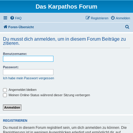
Das Karpathos Forum
FAQ
Registrieren
Anmelden
S
Foren-Übersicht
u
Du musst dich anmelden, um in diesem Forum Beiträge zu
c
zitieren.
h
Benutzername:
e
Passwort:
Ich habe mein Passwort vergessen
Angemeldet bleiben
Meinen Online-Status während dieser Sitzung verbergen
REGISTRIEREN
Du musst in diesem Forum registriert sein, um dich anmelden zu können. Die
Registrierung ist in wenigen Augenblicken erledigt und ermöglicht dir, auf