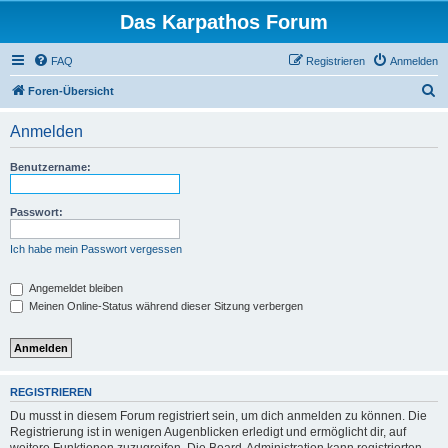
Das Karpathos Forum
FAQ
Registrieren
Anmelden
S
Foren-Übersicht
u
Anmelden
c
h
Benutzername:
e
Passwort:
Ich habe mein Passwort vergessen
Angemeldet bleiben
Meinen Online-Status während dieser Sitzung verbergen
REGISTRIEREN
Du musst in diesem Forum registriert sein, um dich anmelden zu können. Die
Registrierung ist in wenigen Augenblicken erledigt und ermöglicht dir, auf
weitere Funktionen zuzugreifen. Die Board-Administration kann registrierten