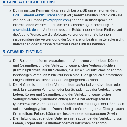
4. GENERAL PUBLIC LICENSE
Du nimmst zur Kenntnis, dass es sich bei phpBB um eine unter der „
GNU General Public License v2
“ (GPL) bereitgestellten Foren-Software
von phpBB Limited (
www.phpbb.com
) handelt; deutschsprachige
Informationen werden durch die deutschsprachige Community unter
www.phpbb.de
zur Verfügung gestellt. Beide haben keinen Einfluss auf
die Art und Weise, wie die Software verwendet wird. Sie können
insbesondere die Verwendung der Software für bestimmte Zwecke nicht
untersagen oder auf Inhalte fremder Foren Einfluss nehmen.
5. GEWÄHRLEISTUNG
Der Betreiber haftet mit Ausnahme der Verletzung von Leben, Körper
und Gesundheit und der Verletzung wesentlicher Vertragspflichten
(Kardinalpflichten) nur für Schäden, die auf ein vorsätzliches oder grob
fahrlässiges Verhalten zurückzuführen sind. Dies gilt auch für mittelbare
Folgeschäden wie insbesondere entgangenen Gewinn.
Die Haftung ist gegenüber Verbrauchern außer bei vorsätzlichem oder
grob fahrlässigem Verhalten oder bei Schäden aus der Verletzung von
Leben, Körper und Gesundheit und der Verletzung wesentlicher
Vertragspflichten (Kardinalpflichten) auf die bei Vertragsschluss
typischerweise vorhersehbaren Schäden und im übrigen der Höhe nach
auf die vertragstypischen Durchschnittsschäden begrenzt. Dies gilt auch
für mittelbare Folgeschäden wie insbesondere entgangenen Gewinn.
Die Haftung ist gegenüber Unternehmern außer bei der Verletzung von
Leben, Körper und Gesundheit oder vorsätzlichem oder grob