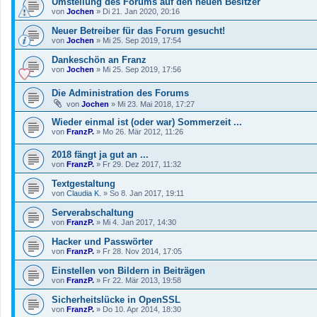
Umstellung des Forums auf den neuen Besitzer
von
Jochen
»
Di 21. Jan 2020, 20:16
Neuer Betreiber für das Forum gesucht!
von
Jochen
»
Mi 25. Sep 2019, 17:54
Dankeschön an Franz
von
Jochen
»
Mi 25. Sep 2019, 17:56
Die Administration des Forums
von
Jochen
»
Mi 23. Mai 2018, 17:27
Wieder einmal ist (oder war) Sommerzeit ...
von
FranzP.
»
Mo 26. Mär 2012, 11:26
2018 fängt ja gut an ...
von
FranzP.
»
Fr 29. Dez 2017, 11:32
Textgestaltung
von
Claudia K.
»
So 8. Jan 2017, 19:11
Serverabschaltung
von
FranzP.
»
Mi 4. Jan 2017, 14:30
Hacker und Passwörter
von
FranzP.
»
Fr 28. Nov 2014, 17:05
Einstellen von Bildern in Beiträgen
von
FranzP.
»
Fr 22. Mär 2013, 19:58
Sicherheitslücke in OpenSSL
von
FranzP.
»
Do 10. Apr 2014, 18:30