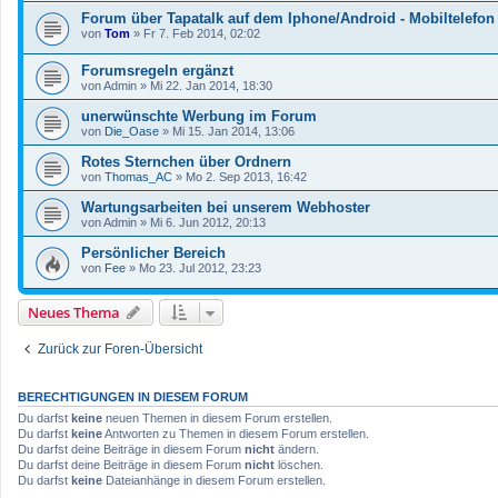
Forum über Tapatalk auf dem Iphone/Android - Mobiltelefon
von
Tom
»
Fr 7. Feb 2014, 02:02
Forumsregeln ergänzt
von
Admin
»
Mi 22. Jan 2014, 18:30
unerwünschte Werbung im Forum
von
Die_Oase
»
Mi 15. Jan 2014, 13:06
Rotes Sternchen über Ordnern
von
Thomas_AC
»
Mo 2. Sep 2013, 16:42
Wartungsarbeiten bei unserem Webhoster
von
Admin
»
Mi 6. Jun 2012, 20:13
Persönlicher Bereich
von
Fee
»
Mo 23. Jul 2012, 23:23
Neues Thema
Zurück zur Foren-Übersicht
BERECHTIGUNGEN IN DIESEM FORUM
Du darfst
keine
neuen Themen in diesem Forum erstellen.
Du darfst
keine
Antworten zu Themen in diesem Forum erstellen.
Du darfst deine Beiträge in diesem Forum
nicht
ändern.
Du darfst deine Beiträge in diesem Forum
nicht
löschen.
Du darfst
keine
Dateianhänge in diesem Forum erstellen.