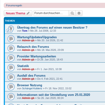
Forumsregeln
Suche
Erweiterte Such
Neues Thema
THEMEN
Übertrag des Forums auf einen neuen Besitzer ?
von
Tom
»
Mo 28. Jul 2008, 12:33
Wartung/Updates/Upgrades
von
Admin-gb
»
Mo 20. Jul 2026, 21:42
Relaunch des Forums
von
Admin-gb
»
Mo 18. Mai 2026, 23:09
Provider Wartungsarbeiten
von
Admin-gb
»
Di 28. Jan 2020, 18:43
Statistik
von
Admin-gb
»
Fr 1. Jan 2021, 10:38
Ausfall des Forums
von
Admin-gb
»
Do 4. Feb 2021, 22:41
Browser Nutzung
von
Schängel Koblenz
»
Fr 18. Nov 2022, 15:02
Informationen seit der Umstellung vom 25.01.2020
von
Admin-gb
»
So 26. Jan 2020, 00:24