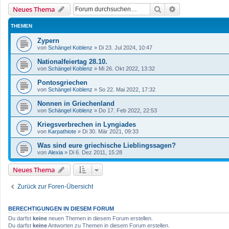
Suche
Erweiterte Such
Neues Thema
THEMEN
Zypern
von
Schängel Koblenz
»
Di 23. Jul 2024, 10:47
Nationalfeiertag 28.10.
von
Schängel Koblenz
»
Mi 26. Okt 2022, 13:32
Pontosgriechen
von
Schängel Koblenz
»
So 22. Mai 2022, 17:32
Nonnen in Griechenland
von
Schängel Koblenz
»
Do 17. Feb 2022, 22:53
Kriegsverbrechen in Lyngiades
von
Karpathiote
»
Di 30. Mär 2021, 09:33
Was sind eure griechische Lieblingssagen?
von
Alexia
»
Di 6. Dez 2011, 15:28
Neues Thema
Zurück zur Foren-Übersicht
BERECHTIGUNGEN IN DIESEM FORUM
Du darfst
keine
neuen Themen in diesem Forum erstellen.
Du darfst
keine
Antworten zu Themen in diesem Forum erstellen.